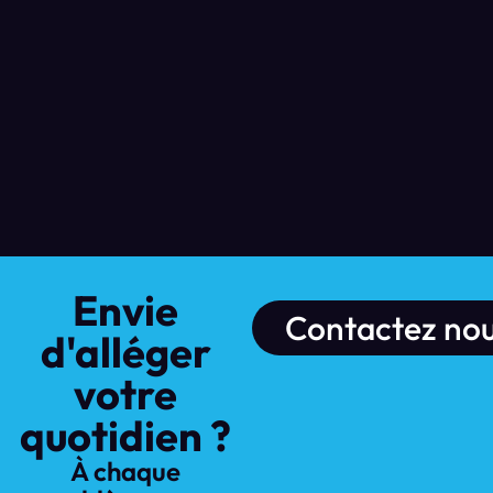
Envie
Contactez nou
d'alléger
votre
quotidien ?
À chaque